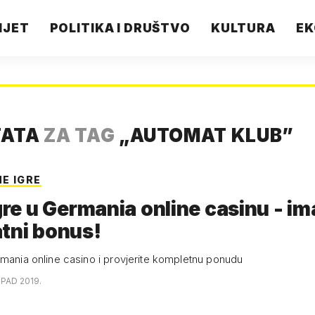
IJET
POLITIKA I DRUŠTVO
KULTURA
EK
TATA
ZA TAG
„
AUTOMAT KLUB
”
E IGRE
igre u Germania online casinu - im
tni bonus!
rmania online casino i provjerite kompletnu ponudu
OPAD 2019.