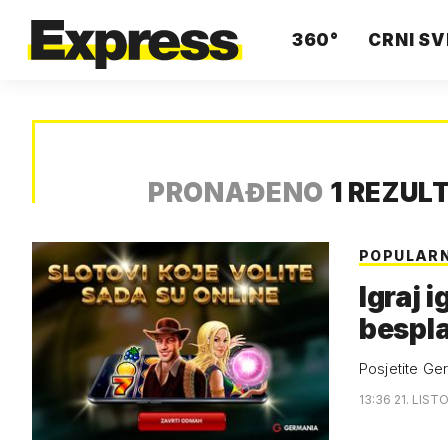
360°
CRNI SV
PRONAĐENO
1 REZUL
POPULARN
Igraj 
bespla
Posjetite Ge
13:36 21. LIST