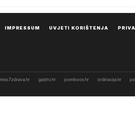
IMPRESSUM
UVJETI KORIŠTENJA
PRIV
miss7zdrava.hr
gastro.hr
joomboos.hr
ordinacija.hr
po