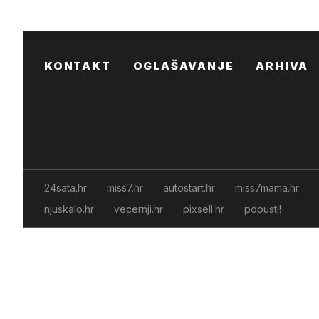
KONTAKT
OGLAŠAVANJE
ARHIVA
24sata.hr
miss7.hr
autostart.hr
miss7mama.hr
njuskalo.hr
vecernji.hr
pixsell.hr
popusti!