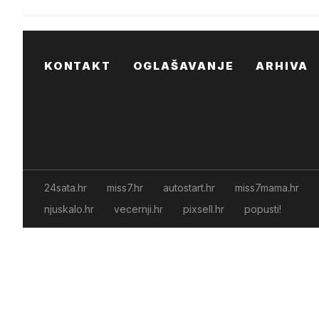
KONTAKT
OGLAŠAVANJE
ARHIVA
24sata.hr
miss7.hr
autostart.hr
miss7mama.hr
njuskalo.hr
vecernji.hr
pixsell.hr
popusti!