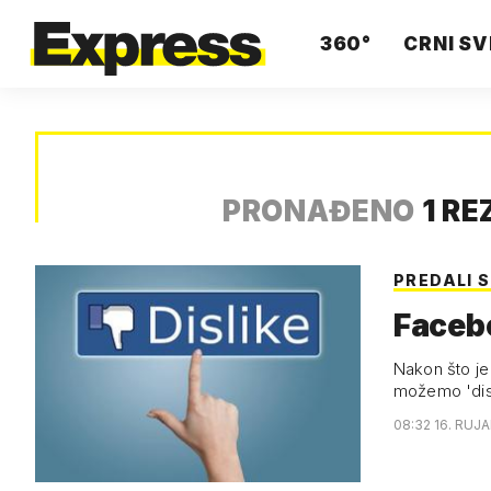
360°
CRNI SV
PRONAĐENO
1 RE
PREDALI S
Facebo
Nakon što je
možemo 'disl
08:32 16. RUJA