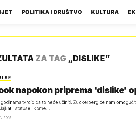
IJET
POLITIKA I DRUŠTVO
KULTURA
EK
ZULTATA
ZA TAG
„
DISLIKE
”
U SE
ok napokon priprema 'dislike' o
 godinama tvrdio da to neće učiniti, Zuckerberg će nam omogućit
ajkati' statuse i kome…
N 2015.