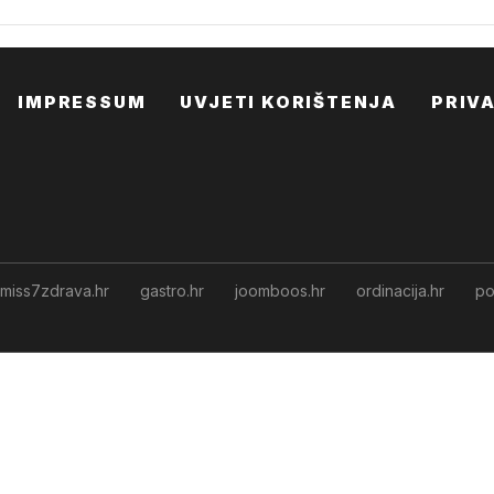
IMPRESSUM
UVJETI KORIŠTENJA
PRIV
miss7zdrava.hr
gastro.hr
joomboos.hr
ordinacija.hr
po