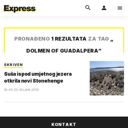
PRONAĐENO
1 REZULTATA
ZA TAG
„
DOLMEN OF GUADALPERA
”
SKRIVEN
Suša ispod umjetnog jezera
otkrila novi Stonehenge
18:40 23. RUJAN 2019.
KONTAKT