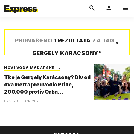
PRONAĐENO
1 REZULTATA
ZA TAG
„
GERGELY KARACSONY
”
NOVI VOĐA MAĐARSKE …
Tko je Gergely Karácsony? Div od
dva metra predvodio Pride,
200.000 protiv Orba…
07:13 29. LIPANJ 2025.