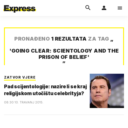
PRONAĐENO
1 REZULTATA
ZA TAG
„
'GOING CLEAR: SCIENTOLOGY AND THE
PRISON OF BELIEF'
”
ZATVOR VJERE
Pad scijentologije: nazire li se kraj
religijskom utočištu celebrityja?
08:30 10. TRAVANJ 2015.