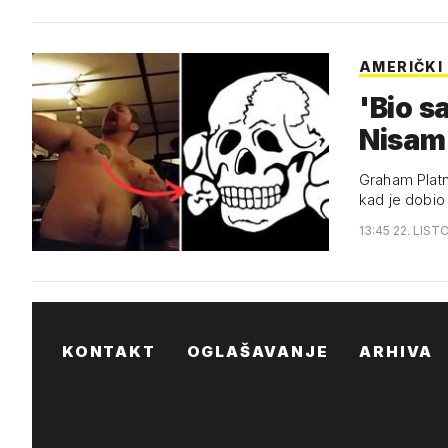
AMERIČKI
'Bio s
Nisam 
Graham Platn
kad je dobio
13:45 22. LIST
KONTAKT
OGLAŠAVANJE
ARHIVA