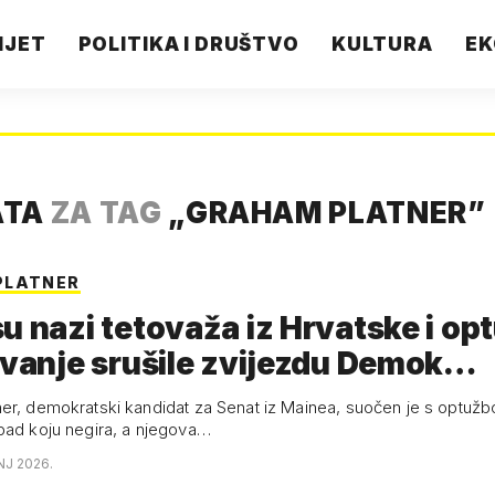
IJET
POLITIKA I DRUŠTVO
KULTURA
EK
ATA
ZA TAG
„
GRAHAM PLATNER
”
PLATNER
u nazi tetovaža iz Hrvatske i op
ovanje srušile zvijezdu Demok…
er, demokratski kandidat za Senat iz Mainea, suočen je s optuž
pad koju negira, a njegova…
NJ 2026.