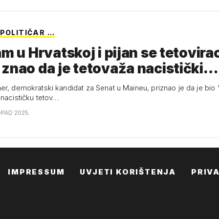
 POLITIČAR …
am u Hrvatskoj i pijan se tetovira
znao da je tetovaža nacistički…
er, demokratski kandidat za Senat u Maineu, priznao je da je bio "
 nacističku tetov…
OPAD 2025.
IMPRESSUM
UVJETI KORIŠTENJA
PRIV