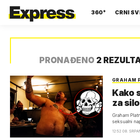
360°
CRNI SV
PRONAĐENO
2 REZULT
GRAHAM 
Kako s
za sil
Graham Platn
seksualni na
12:52 08. SRPA