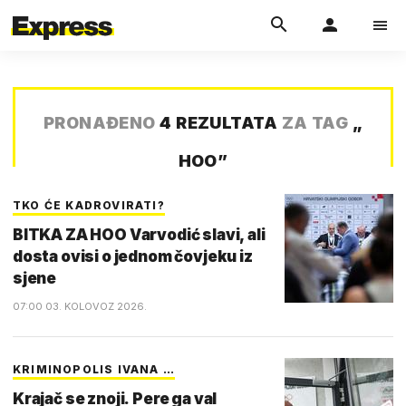
PRONAĐENO
4 REZULTATA
ZA TAG
„
HOO
”
TKO ĆE KADROVIRATI?
BITKA ZA HOO Varvodić slavi, ali
dosta ovisi o jednom čovjeku iz
sjene
07:00 03. KOLOVOZ 2026.
KRIMINOPOLIS IVANA …
Krajač se znoji. Pere ga val