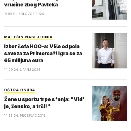
vrućine zbog Pavleka
15:55 01. KOLOVOZ 2026.
MATEŠIN NASLJEDNIK
Izbor šefa HOO-a: Više od pola
saveza za Primorca?! Igra se za
65 milijuna eura
14:29 24. LIPANJ 2026.
OŠTRA OSUDA
Žene u sportu trpe s*anja: "Vid'
je, žensko, a trči!"
14:35 04. PROSINAC 2018.