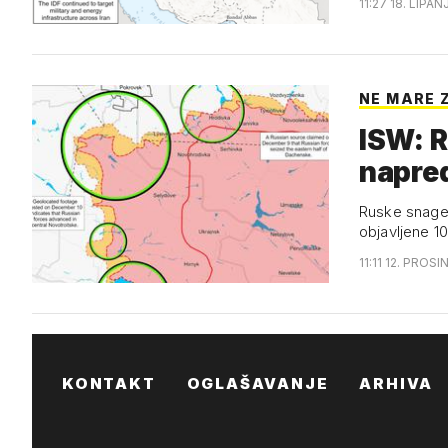
11:27 18. LIPAN
NE MARE 
ISW: R
napred
Ruske snage n
objavljene 1
11:11 12. PROS
KONTAKT
OGLAŠAVANJE
ARHIVA