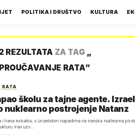
IJET
POLITIKA I DRUŠTVO
KULTURA
EK
2 REZULTATA
ZA TAG
„
A PROUČAVANJE RATA
”
N RATA
apao školu za tajne agente. Izrael
o nuklearno postrojenje Natanz
 i Irana eskalira, s izraelskim napadima na iranska nuklearna postr
rukturu. Iran uzv…