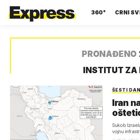
360°
CRNI SV
PRONAĐENO
INSTITUT Z
ŠESTI DA
Iran n
ošteti
Sukob Izraela
vojnu infrast