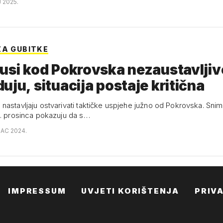
J 2025.
ZA GUBITKE
usi kod Pokrovska nezaustavljiv
uju, situacija postaje kritična
astavljaju ostvarivati ​​taktičke uspjehe južno od Pokrovska. Sni
0. prosinca pokazuju da s…
INAC 2024.
IMPRESSUM
UVJETI KORIŠTENJA
PRIV