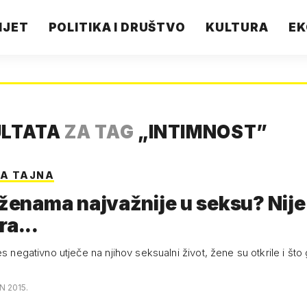
IJET
POLITIKA I DRUŠTVO
KULTURA
EK
ULTATA
ZA TAG
„
INTIMNOST
”
NA TAJNA
 ženama najvažnije u seksu? Nije
ra...
es negativno utječe na njihov seksualni život, žene su otkrile i što
N 2015.