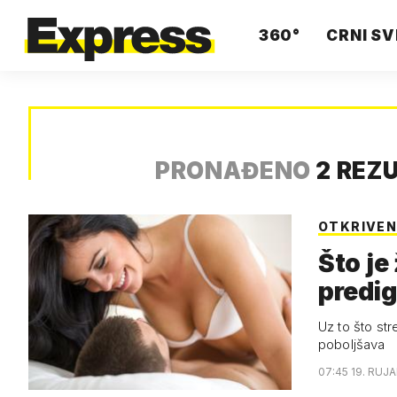
360°
CRNI SV
PRONAĐENO
2 REZ
OTKRIVE
Što je
predig
Uz to što str
poboljšava
07:45 19. RUJA