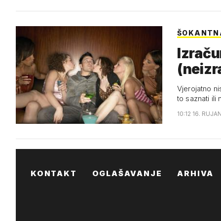
ŠOKANTNA
Izraču
(neizr
Vjerojatno nis
to saznati ili 
10:12 16. RUJAN
KONTAKT
OGLAŠAVANJE
ARHIVA