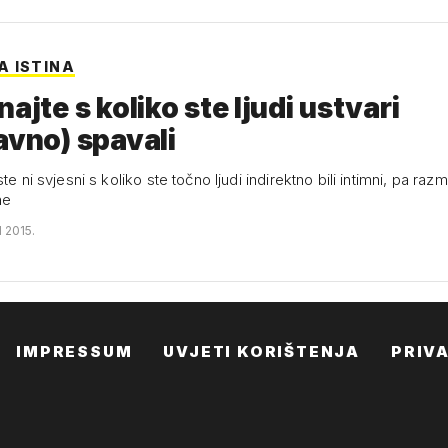
 ISTINA
najte s koliko ste ljudi ustvari
avno) spavali
te ni svjesni s koliko ste točno ljudi indirektno bili intimni, pa razmis
ne
 2015.
IMPRESSUM
UVJETI KORIŠTENJA
PRIV