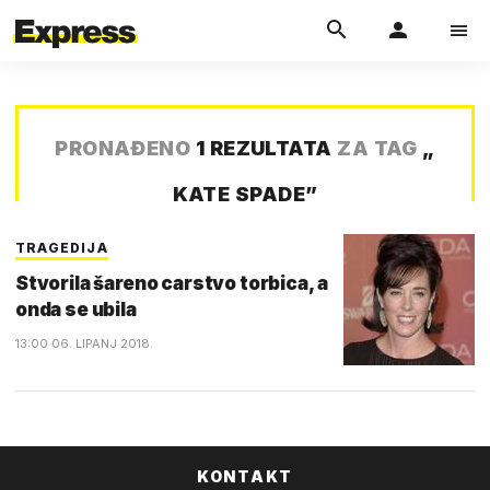
PRONAĐENO
1 REZULTATA
ZA TAG
„
KATE SPADE
”
TRAGEDIJA
Stvorila šareno carstvo torbica, a
onda se ubila
13:00 06. LIPANJ 2018.
KONTAKT