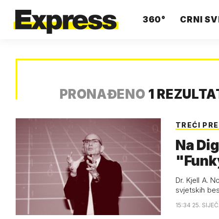
360°
CRNI SV
PRONAĐENO
1 REZULT
TREĆI PR
Na Dig
"Funk
Dr. Kjell A. 
svjetskih be
15:34 25. SIJE