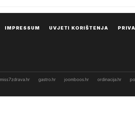
IMPRESSUM
UVJETI KORIŠTENJA
PRIV
miss7zdrava.hr
gastro.hr
joomboos.hr
ordinacija.hr
po