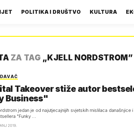
IJET
POLITIKA I DRUŠTVO
KULTURA
EK
ATA
ZA TAG
„
KJELL NORDSTROM
”
EDAVAČ
ital Takeover stiže autor bestsel
y Business"
Nordstrom jedan je od najutjecajnijih svjetskih mislilaca današnjice i
stsellera "Funky …
ČANJ 2019.