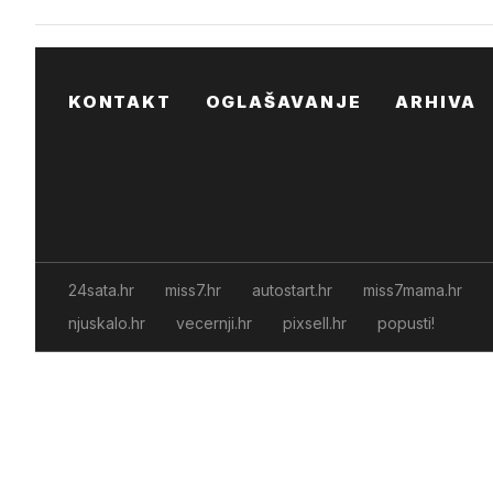
KONTAKT
OGLAŠAVANJE
ARHIVA
24sata.hr
miss7.hr
autostart.hr
miss7mama.hr
njuskalo.hr
vecernji.hr
pixsell.hr
popusti!