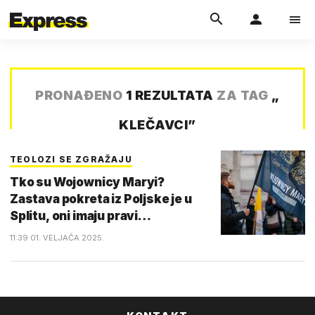
PRONAĐENO
1 REZULTATA
ZA TAG
„
KLEČAVCI
”
TEOLOZI SE ZGRAŽAJU
Tko su Wojownicy Maryi?
Zastava pokreta iz Poljske je u
Splitu, oni imaju pravi…
11:39 01. VELJAČA 2025.