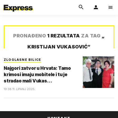
PRONAĐENO
1 REZULTATA
ZA TAG
„
KRISTIJAN VUKASOVIĆ
”
ZLOGLASNE BILICE
Najgori zatvor u Hrvata: Tamo
krimosi imaju mobitele i tu je
stradao mali Vukas…
19:38 11. LIPANJ 2025.