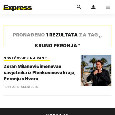
PRONAĐENO
1 REZULTATA
ZA TAG
„
KRUNO PERONJA
”
NOVI ČOVJEK NA PANT…
Zoran Milanović imenovao
savjetnika iz Plenkovićeva kraja,
Peronju s Hvara
17:44 03. STUDENI 2025.