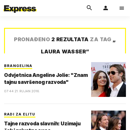
PRONAĐENO
2 REZULTATA
ZA TAG
„
LAURA WASSER
”
BRANGELINA
Odvjetnica Angeline Jolie: "Znam
tajnu savršenog razvoda"
07:44 21. RUJAN 2016.
RADI ZA ELITU
Tajne razvoda slavnih: Uzimaju