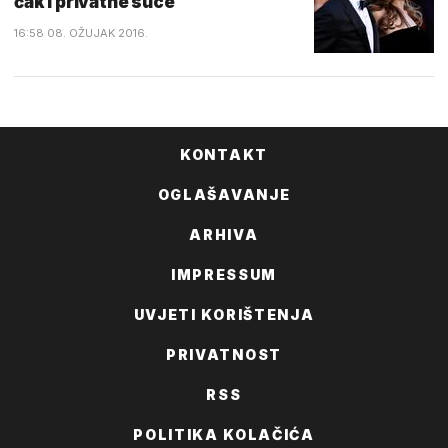
čak i privatne suce
16:58 08. OŽUJAK 2016.
KONTAKT
OGLAŠAVANJE
ARHIVA
IMPRESSUM
UVJETI KORIŠTENJA
PRIVATNOST
RSS
POLITIKA KOLAČIĆA