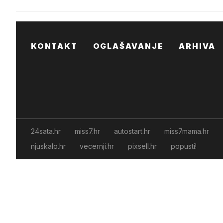
KONTAKT
OGLAŠAVANJE
ARHIVA
24sata.hr
miss7.hr
autostart.hr
miss7mama.hr
njuskalo.hr
vecernji.hr
pixsell.hr
popusti!