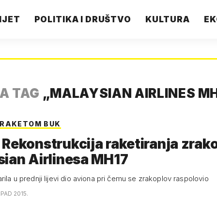
IJET
POLITIKA I DRUŠTVO
KULTURA
EK
A TAG
„
MALAYSIAN AIRLINES M
 RAKETOM BUK
Rekonstrukcija raketiranja zrak
ian Airlinesa MH17
rila u prednji lijevi dio aviona pri čemu se zrakoplov raspolovio
OPAD 2015.