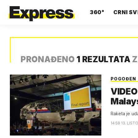
360°
CRNI SV
PRONAĐENO
1 REZULTATA
Z
POGOĐEN
VIDEO 
Malays
Raketa je uda
14:59 13. LIST