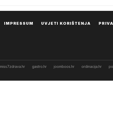
IMPRESSUM
UVJETI KORIŠTENJA
PRIV
miss7zdrava.hr
gastro.hr
joomboos.hr
ordinacija.hr
po