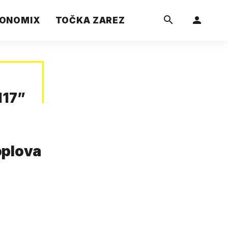
ONOMIX
TOČKA ZAREZ
H17
”
oplova