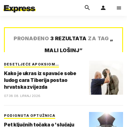
PRONAĐENO
3 REZULTATA
ZA TAG
„
MALI LOŠINJ
”
DESETLJEĆE APOKSIOM…
Kako je ukras iz spavaće sobe
ludog cara Tiberija postao
hrvatska zvijezda
07:38 08. LIPANJ 2026.
PODIGNUTA OPTUŽNICA
Pet ključnih točaka o 'slučaju