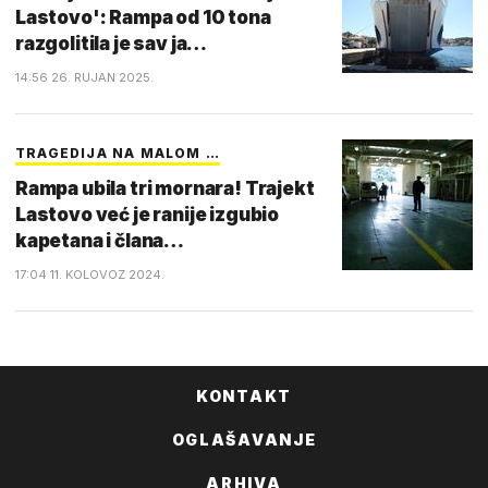
Lastovo': Rampa od 10 tona
razgolitila je sav ja…
14:56 26. RUJAN 2025.
TRAGEDIJA NA MALOM …
Rampa ubila tri mornara! Trajekt
Lastovo već je ranije izgubio
kapetana i člana…
17:04 11. KOLOVOZ 2024.
KONTAKT
OGLAŠAVANJE
ARHIVA