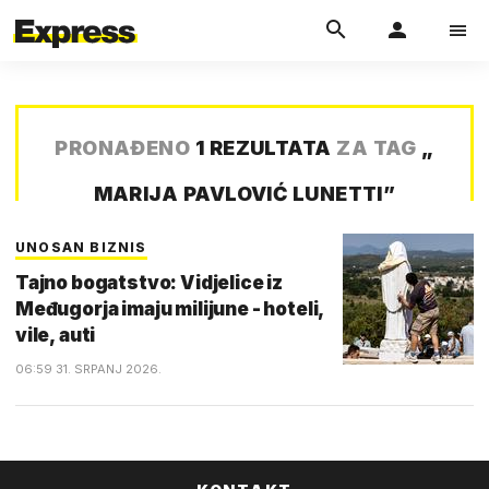
PRONAĐENO
1 REZULTATA
ZA TAG
„
MARIJA PAVLOVIĆ LUNETTI
”
UNOSAN BIZNIS
Tajno bogatstvo: Vidjelice iz
Međugorja imaju milijune - hoteli,
vile, auti
06:59 31. SRPANJ 2026.