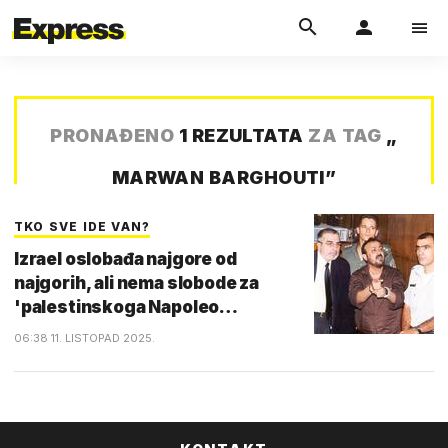
PRONAĐENO
1 REZULTATA
ZA TAG
„
MARWAN BARGHOUTI
”
TKO SVE IDE VAN?
Izrael oslobađa najgore od
najgorih, ali nema slobode za
'palestinskoga Napoleo…
06:38 11. LISTOPAD 2025.