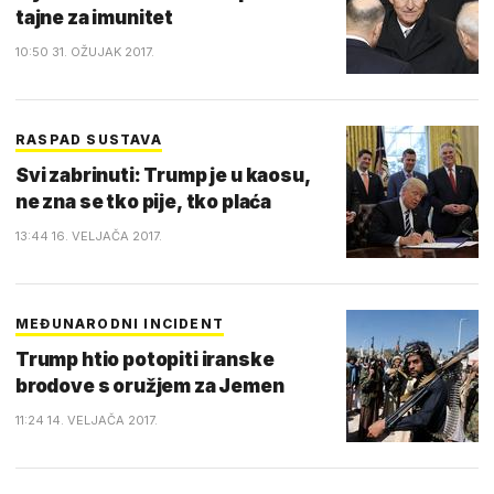
tajne za imunitet
10:50 31. OŽUJAK 2017.
RASPAD SUSTAVA
Svi zabrinuti: Trump je u kaosu,
ne zna se tko pije, tko plaća
13:44 16. VELJAČA 2017.
MEĐUNARODNI INCIDENT
Trump htio potopiti iranske
brodove s oružjem za Jemen
11:24 14. VELJAČA 2017.