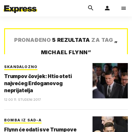
PRONAĐENO
5 REZULTATA
ZA TAG
„
MICHAEL FLYNN
”
SKANDALOZNO
Trumpov čovjek: Htio oteti
najvećeg Erdoganovog
neprijatelja
12:00 11. STUDENI 2017.
BOMBA IZ SAD-A
Flynn će odati sve Trumpove