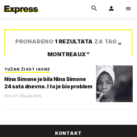
PRONAĐENO
1 REZULTATA
ZA TAG
„
MONTREAUX
”
TUŽAN ŽIVOT IKONE
Nina Simone je bila Nina Simone
24 sata dnevno. I to je bio problem
12:14 27. OŽUJAK 2015.
KONTAKT