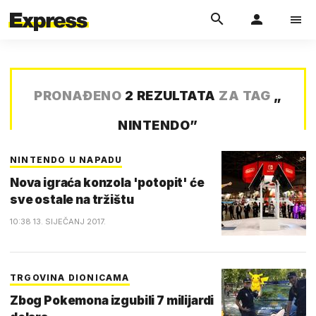
PRONAĐENO
2 REZULTATA
ZA TAG
„
NINTENDO
”
NINTENDO U NAPADU
Nova igraća konzola 'potopit' će
sve ostale na tržištu
10:38 13. SIJEČANJ 2017.
TRGOVINA DIONICAMA
Zbog Pokemona izgubili 7 milijardi