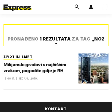
PRONAĐENO
1 REZULTATA
ZA TAG
„
NO2
”
ŽIVOT ILI SMRT
Milijunski gradovi s najčišćim
zrakom, pogodite gdje je RH
15:40 17. SIJEČANJ 2019.
KONTAKT