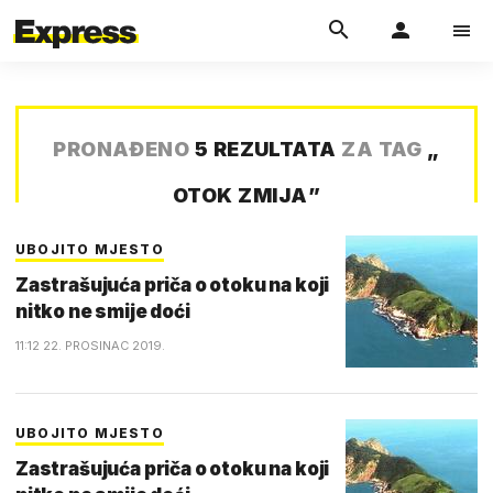
PRONAĐENO
5 REZULTATA
ZA TAG
„
OTOK ZMIJA
”
UBOJITO MJESTO
Zastrašujuća priča o otoku na koji
nitko ne smije doći
11:12 22. PROSINAC 2019.
UBOJITO MJESTO
Zastrašujuća priča o otoku na koji