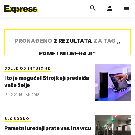
PRONAĐENO
2 REZULTATA
ZA TAG
„
PAMETNI UREĐAJI
”
BOLJE OD INTUICIJE
I to je moguće! Stroj koji predviđa
vaše želje
15:42 21. RUJAN 2018.
SLOBODNO!
Pametni uređaji prate vas i na wcu