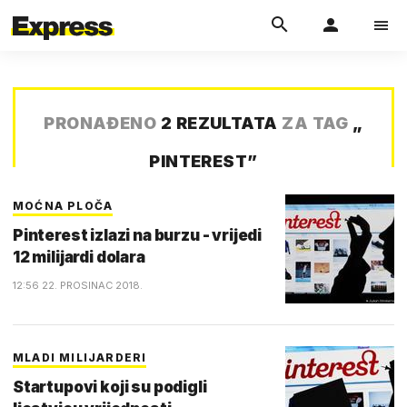
PRONAĐENO
2 REZULTATA
ZA TAG
„
PINTEREST
”
MOĆNA PLOČA
Pinterest izlazi na burzu - vrijedi
12 milijardi dolara
12:56 22. PROSINAC 2018.
MLADI MILIJARDERI
Startupovi koji su podigli