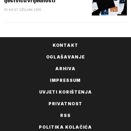
ljestvicu vrijednosti
10:44 27. OŽUJAK 2015.
KONTAKT
OGLAŠAVANJE
ARHIVA
IMPRESSUM
UVJETI KORIŠTENJA
PRIVATNOST
RSS
POLITIKA KOLAČIĆA