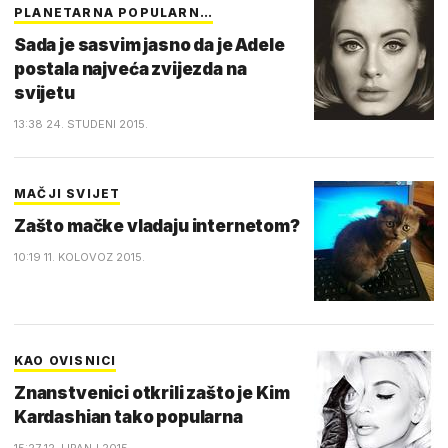
PLANETARNA POPULARN…
Sada je sasvim jasno da je Adele
postala najveća zvijezda na
svijetu
13:38 24. STUDENI 2015.
MAČJI SVIJET
Zašto mačke vladaju internetom?
10:19 11. KOLOVOZ 2015.
KAO OVISNICI
Znanstvenici otkrili zašto je Kim
Kardashian tako popularna