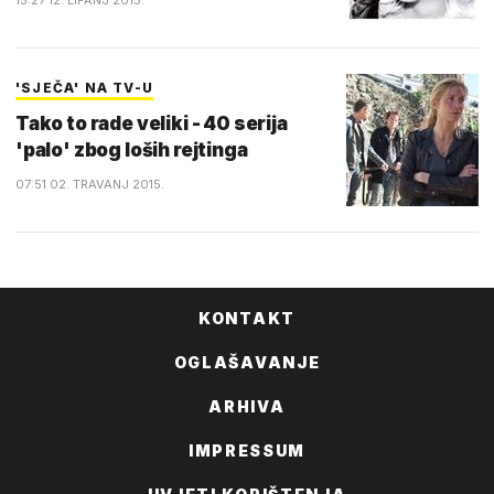
15:27 12. LIPANJ 2015.
'SJEČA' NA TV-U
Tako to rade veliki - 40 serija
'palo' zbog loših rejtinga
07:51 02. TRAVANJ 2015.
KONTAKT
OGLAŠAVANJE
ARHIVA
IMPRESSUM