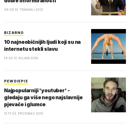
dobre informiranosti
08:59 13. TRAVANJ 2021.
BIZARNO
10 najneobičnijih ljudi koji su na
internetu stekli slavu
14:26 13. RUJAN 2016.
PEWDIEPIE
Najpopularniji 'youtuber' -
gledaju ga više nego najslavnije
pjevače i glumce
12:17 02. PROSINAC 2015.