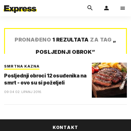
PRONAĐENO
1 REZULTATA
ZA TAG
„
POSLJEDNJI OBROK
”
SMRTNA KAZNA
Posljednji obroci 12 osuđenika na
smrt - ovo su si poželjeli
09:04 02. LIPANJ 2016.
KONTAKT