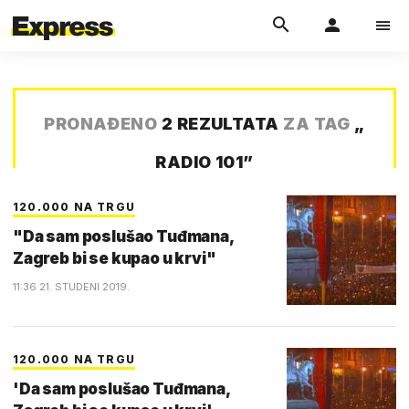
PRONAĐENO
2 REZULTATA
ZA TAG
„
RADIO 101
”
120.000 NA TRGU
"Da sam poslušao Tuđmana,
Zagreb bi se kupao u krvi"
11:36 21. STUDENI 2019.
120.000 NA TRGU
'Da sam poslušao Tuđmana,