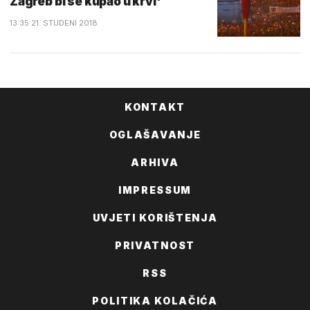
Zagreb bi se kupao u krvi'
13:35 21. STUDENI 2018.
KONTAKT
OGLAŠAVANJE
ARHIVA
IMPRESSUM
UVJETI KORIŠTENJA
PRIVATNOST
RSS
POLITIKA KOLAČIĆA