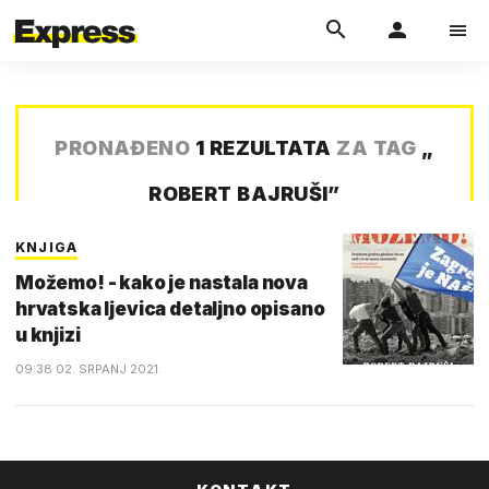
PRONAĐENO
1 REZULTATA
ZA TAG
„
ROBERT BAJRUŠI
”
KNJIGA
Možemo! - kako je nastala nova
hrvatska ljevica detaljno opisano
u knjizi
09:38 02. SRPANJ 2021.