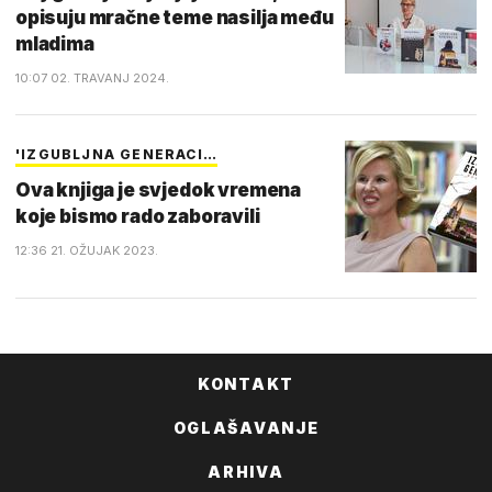
opisuju mračne teme nasilja među
mladima
10:07 02. TRAVANJ 2024.
'IZGUBLJNA GENERACI…
Ova knjiga je svjedok vremena
koje bismo rado zaboravili
12:36 21. OŽUJAK 2023.
KONTAKT
OGLAŠAVANJE
ARHIVA