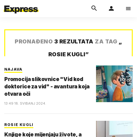
PRONAĐENO
3 REZULTATA
ZA TAG
„
ROSIE KUGLI
”
NAJAVA
Promocija slikovnice "Vid kod
doktorice za vid" - avantura koja
otvara oči
13:49 18. SVIBANJ 2024.
ROSIE KUGLI
Knjige koje mijenjaju živote, a