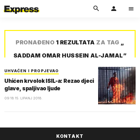
PRONAĐENO
1 REZULTATA
ZA TAG
„
SADDAM OMAR HUSSEIN AL-JAMAL
”
UHVAĆEN I PROPJEVAO
Uhićen krvolok ISIL-a: Rezao djeci
glave, spaljivao ljude
09:18 15. LIPANJ 2018.
KONTAKT