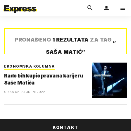
PRONAĐENO
1 REZULTATA
ZA TAG
„
SAŠA MATIĆ
”
EKONOMSKA KOLUMNA
Rado bih kupio prava na karijeru
Saše Matića
09:58 08. STUDENI 2022.
KONTAKT