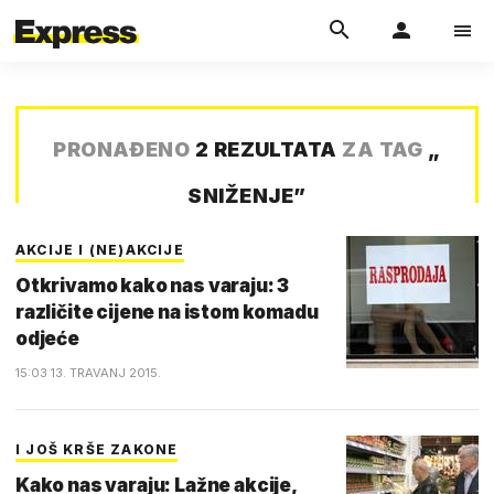
PRONAĐENO
2 REZULTATA
ZA TAG
„
SNIŽENJE
”
AKCIJE I (NE)AKCIJE
Otkrivamo kako nas varaju: 3
različite cijene na istom komadu
odjeće
15:03 13. TRAVANJ 2015.
I JOŠ KRŠE ZAKONE
Kako nas varaju: Lažne akcije,