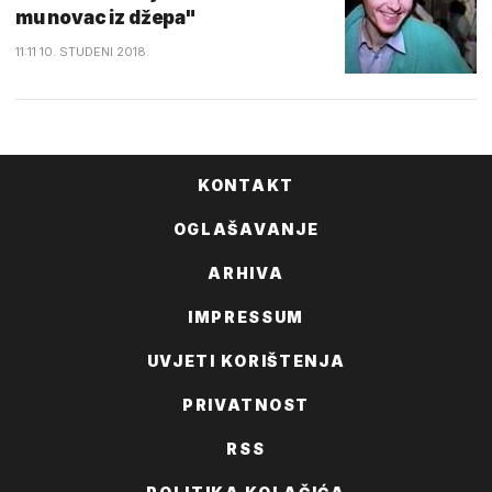
mu novac iz džepa"
11:11 10. STUDENI 2018.
KONTAKT
OGLAŠAVANJE
ARHIVA
IMPRESSUM
UVJETI KORIŠTENJA
PRIVATNOST
RSS