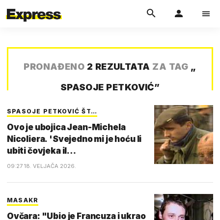
PRONAĐENO
2 REZULTATA
ZA TAG
„
SPASOJE PETKOVIĆ
”
SPASOJE PETKOVIĆ ŠT…
Ovo je ubojica Jean-Michela
Nicoliera. 'Svejedno mi je hoću li
ubiti čovjeka il…
09:27 18. VELJAČA 2026.
MASAKR
Ovčara: "Ubio je Francuza i ukrao