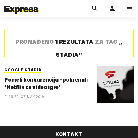
PRONAĐENO
1 REZULTATA
ZA TAG
„
STADIA
”
GOOGLE STADIA
Pomeli konkurenciju - pokrenuli
'Netflix za video igre'
21:39 20. OŽUJAK 2019.
KONTAKT