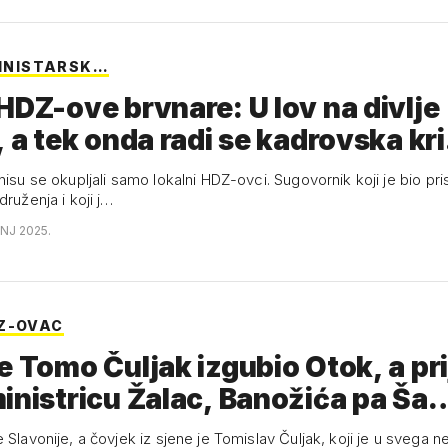
'MINISTARSK…
HDZ-ove brvnare: U lov na divlje
, a tek onda radi se kadrovska kr
nisu se okupljali samo lokalni HDZ-ovci. Sugovornik koji je bio pri
druženja i koji j…
ANJ 2025.
Z-OVAC
e Tomo Čuljak izgubio Otok, a pri
inistricu Žalac, Banožića pa Ša
 Slavonije, a čovjek iz sjene je Tomislav Čuljak, koji je u svega n