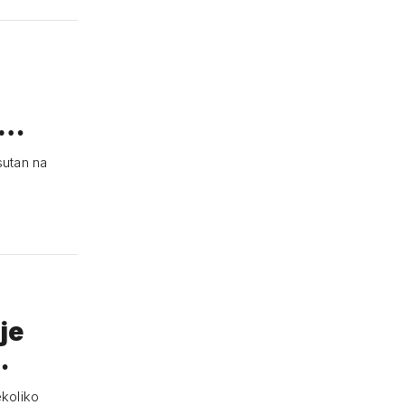
i…
sutan na
je
…
ekoliko