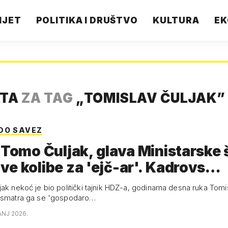
IJET
POLITIKA I DRUŠTVO
KULTURA
EK
ATA
ZA TAG
„
TOMISLAV ČULJAK
”
DO SAVEZ
 Tomo Čuljak, glava Ministarske
e kolibe za 'ejč-ar'. Kadrovs…
jak nekoć je bio politički tajnik HDZ-a, godinama desna ruka Tomi
i smatra ga se 'gospodaro…
ANJ 2026.