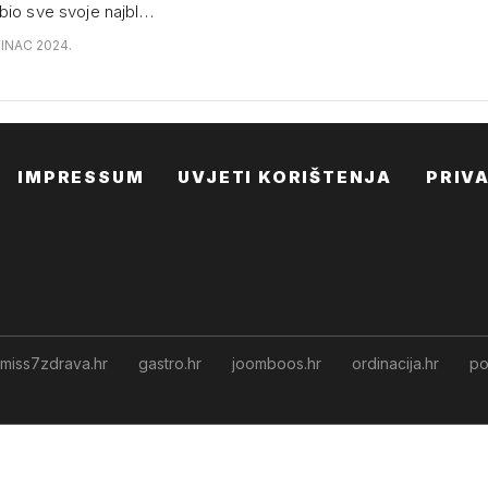
bio sve svoje najbl…
SINAC 2024.
IMPRESSUM
UVJETI KORIŠTENJA
PRIV
miss7zdrava.hr
gastro.hr
joomboos.hr
ordinacija.hr
po