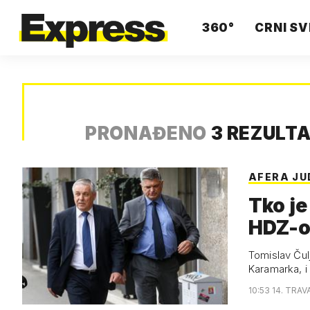
360°
CRNI SV
PRONAĐENO
3 REZULT
AFERA JU
Tko je
HDZ-ov
Tomislav Čul
Karamarka, 
10:53 14. TRAV