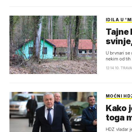
IDILA U 
Tajne 
svinje
U brvnari se 
nekim od tih 
12:14 10. TRAV
MOĆNI HD
Kako j
toga m
HDZ vladar je