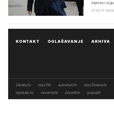
mjeseci izgu
07:00 17. PRO
KONTAKT
OGLAŠAVANJE
ARHIVA
24sata.hr
miss7.hr
autostart.hr
miss7mama.hr
njuskalo.hr
vecernji.hr
pixsell.hr
popusti!