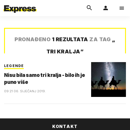
PRONAĐENO
1 REZULTATA
ZA TAG
„
TRI KRALJA
”
LEGENDE
Nisu bila samo tri kralja - bilo ih je
puno više
09:21 06. SIJEČANJ 2019.
KONTAKT