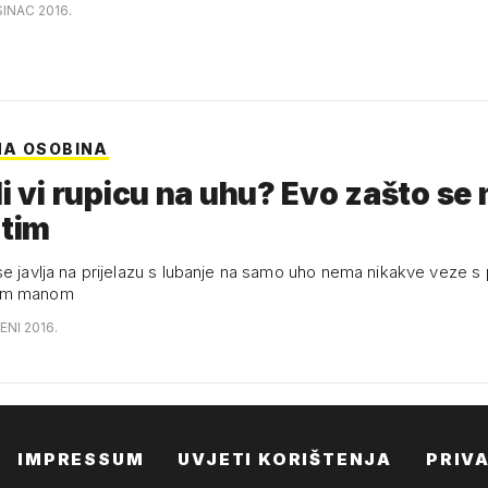
SINAC 2016.
A OSOBINA
li vi rupicu na uhu? Evo zašto se 
 tim
se javlja na prijelazu s lubanje na samo uho nema nikakve veze s
om manom
ENI 2016.
IMPRESSUM
UVJETI KORIŠTENJA
PRIV