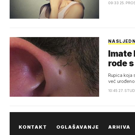
09:33 25. PRO
NASLJEDN
Imate 
rode s
Rupica koja 
već urođen
10:45 27. STUD
KONTAKT
OGLAŠAVANJE
ARHIVA