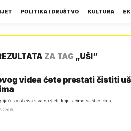
IJET
POLITIKA I DRUŠTVO
KULTURA
EK
REZULTATA
ZA TAG
„
UŠI
”
vog videa ćete prestati čistiti uš
ćima
liječnika otkriva stvarnu štetu koju radimo sa štapićima
AK 2018.