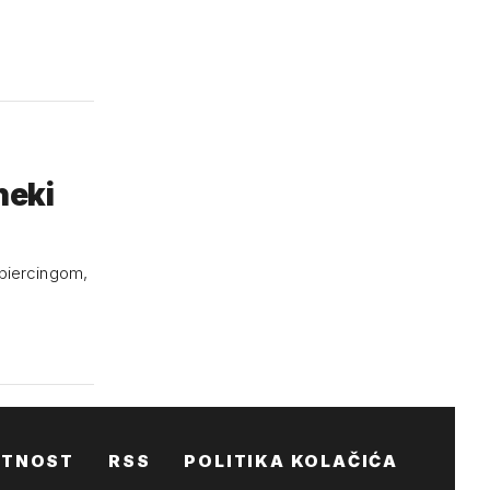
neki
 piercingom,
ATNOST
RSS
POLITIKA KOLAČIĆA