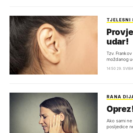
TJELESNI
Provje
udar!
Tzv. Frankov 
moždanog u
14:50 29. SVIB
RANA DI
Oprez!
Ako sami ne 
posljedice n