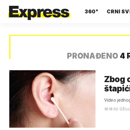
360°
CRNI SV
PRONAĐENO
4 
Zbog o
štapi
Video jednog 
18:18 02. OŽUJ