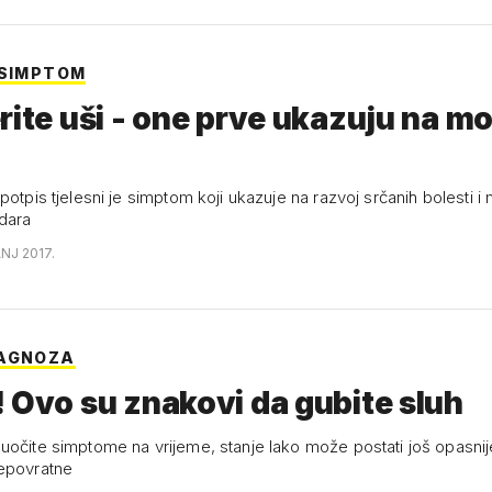
 SIMPTOM
rite uši - one prve ukazuju na m
potpis tjelesni je simptom koji ukazuje na razvoj srčanih bolesti 
dara
ANJ 2017.
JAGNOZA
 Ovo su znakovi da gubite sluh
uočite simptome na vrijeme, stanje lako može postati još opasnije
epovratne