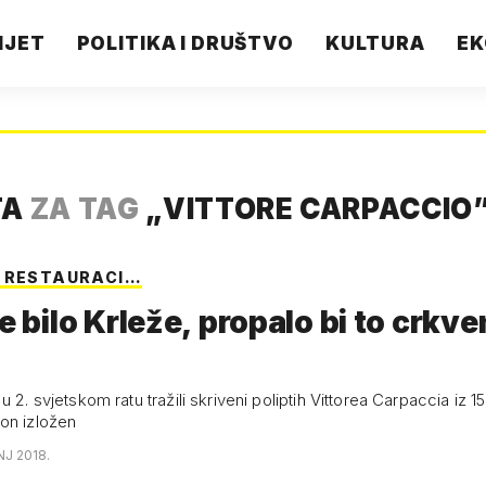
IJET
POLITIKA I DRUŠTVO
KULTURA
EK
TA
ZA TAG
„
VITTORE CARPACCIO
 RESTAURACI…
je bilo Krleže, propalo bi to crkv
u 2. svjetskom ratu tražili skriveni poliptih Vittorea Carpaccia iz 15.
on izložen
NJ 2018.