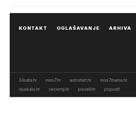
KONTAKT
OGLAŠAVANJE
ARHIVA
24sata.hr
miss7.hr
autostart.hr
miss7mama.hr
njuskalo.hr
vecernji.hr
pixsell.hr
popusti!