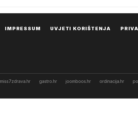
IMPRESSUM
UVJETI KORIŠTENJA
PRIV
miss7zdrava.hr
gastro.hr
joomboos.hr
ordinacija.hr
po