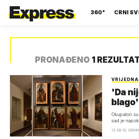
360°
CRNI SV
PRONAĐENO
1 REZULTA
VRIJEDNA
'Da ni
blago'
Okupatori su 
sad je napok
13:38 10. SRPA