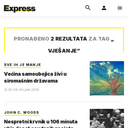
PRONAĐENO
2 REZULTATA
ZA TAG
„
VJEŠANJE
”
SVE IH JE MANJE
Većina samoubojica živi u
siromašnim državama
21:30 09. RUJAN 2019.
JOHN C. WOODS
Nespretni krvnik u 106 minuta