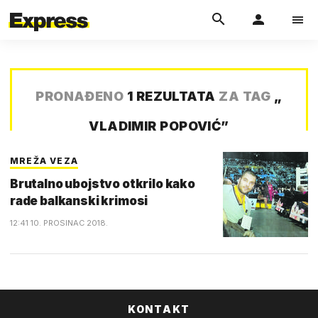
PRONAĐENO
1 REZULTATA
ZA TAG
„
VLADIMIR POPOVIĆ
”
MREŽA VEZA
Brutalno ubojstvo otkrilo kako
rade balkanski krimosi
12:41 10. PROSINAC 2018.
KONTAKT