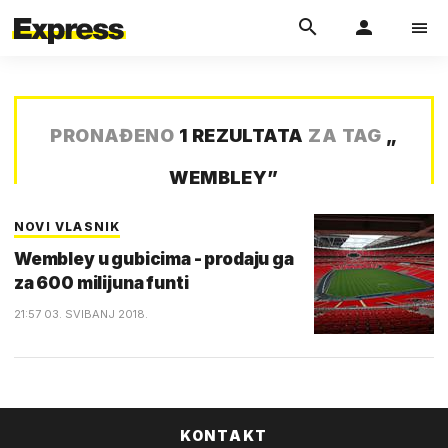
PRONAĐENO
1 REZULTATA
ZA TAG
„
WEMBLEY
”
NOVI VLASNIK
Wembley u gubicima - prodaju ga
za 600 milijuna funti
21:57 03. SVIBANJ 2018.
KONTAKT