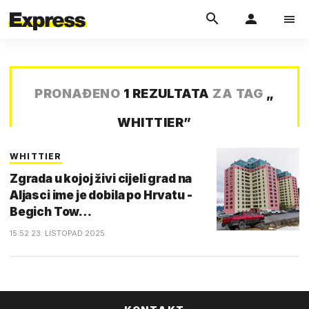
PRONAĐENO
1 REZULTATA
ZA TAG
„
WHITTIER
”
WHITTIER
Zgrada u kojoj živi cijeli grad na
Aljasci ime je dobila po Hrvatu -
Begich Tow…
15:52 23. LISTOPAD 2025.