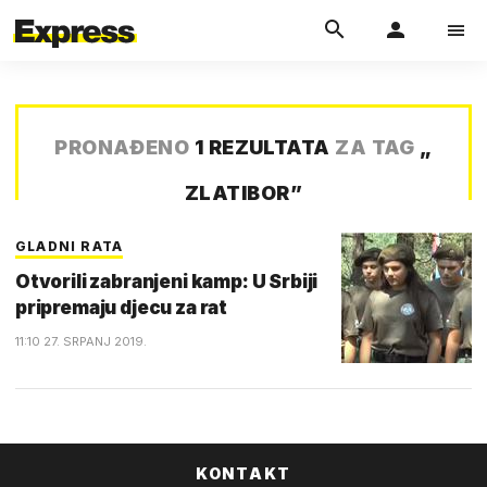
PRONAĐENO
1 REZULTATA
ZA TAG
„
ZLATIBOR
”
GLADNI RATA
Otvorili zabranjeni kamp: U Srbiji
pripremaju djecu za rat
11:10 27. SRPANJ 2019.
KONTAKT