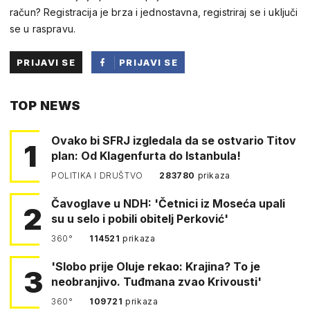
račun? Registracija je brza i jednostavna, registriraj se i uključi
se u raspravu.
PRIJAVI SE
PRIJAVI SE
PUTEM
TOP NEWS
FACEBOOKA
Ovako bi SFRJ izgledala da se ostvario Titov
1
plan: Od Klagenfurta do Istanbula!
POLITIKA I DRUŠTVO
283780
prikaza
Čavoglave u NDH: 'Četnici iz Moseća upali
2
su u selo i pobili obitelj Perković'
360°
114521
prikaza
'Slobo prije Oluje rekao: Krajina? To je
3
neobranjivo. Tuđmana zvao Krivousti'
360°
109721
prikaza