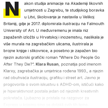
N
akon studija animacije na Akademiji likovnih
umjetnosti u Zagrebu, te studijskog boravka
u Litvi, školovanje je nastavila u Velikoj
Britaniji, gdje je 2017. diplomirala ilustraciju na Falmouth
University of Art. U međuvremenu je imala niz
zapaženih izložbi u Hrvatskoj i inozemstvu, naslikala je
više murala na zagrebačkim ulicama, ilustrirala je
brojne knjige i slikovnice, a posebno je zapažen bio
njezin autorski grafički roman “Where Do People Go
After They Die?”.
Klara Rusan
, poznatija pod imenom
Klarxy, zagrebačka je umjetnica rođena 1993., a njezin
rad obuhvaća ilustraciju, grafiku i street art. Javno je
progovorila o svom iskustvu s ADHD-om, ističući kako
je hiperaktivnost postala jedan od njezinih kreativnih
pokretača. Ljubazno je pristala na razgovor za
Express u kojemu smo se dotakli svih tih tema.