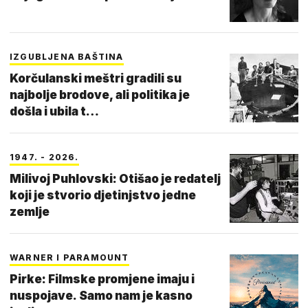
IZGUBLJENA BAŠTINA
Korčulanski meštri gradili su
najbolje brodove, ali politika je
došla i ubila t…
1947. - 2026.
Milivoj Puhlovski: Otišao je redatelj
koji je stvorio djetinjstvo jedne
zemlje
WARNER I PARAMOUNT
Pirke: Filmske promjene imaju i
nuspojave. Samo nam je kasno