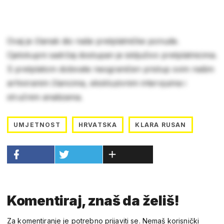
Ovaj je članak dio naše pretplatničke ponude.
Cjelokupni sadržaj dostupan je isključivo pretplatnicima.
S pretplatom dobivate neograničen pristup svim našim
arhiviranim člancima, ekskluzivnim intervjuima i
stručnim analizama.
UMJETNOST
HRVATSKA
KLARA RUSAN
Komentiraj, znaš da želiš!
Za komentiranje je potrebno prijaviti se. Nemaš korisnički