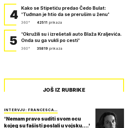
Kako se Stipetiću predao Čedo Bulat:
4
'Tuđman je htio da se prerušim u ženu'
360°
42511
prikaza
'Okružili su i izrešetali auto Blaža Kraljevića.
5
Onda su ga vukli po cesti'
360°
35819
prikaza
JOŠ IZ RUBRIKE
INTERVJU: FRANCESCA…
'Nemam pravo suditi svom ocu
kojeg su fašisti poslali u vojsku....'