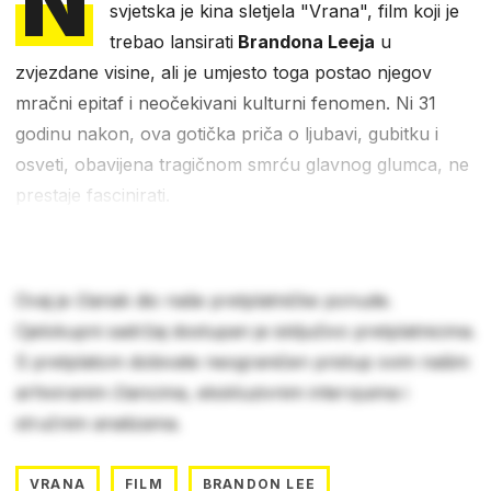
N
svjetska je kina sletjela "Vrana", film koji je
trebao lansirati
Brandona Leeja
u
zvjezdane visine, ali je umjesto toga postao njegov
mračni epitaf i neočekivani kulturni fenomen. Ni 31
godinu nakon, ova gotička priča o ljubavi, gubitku i
osveti, obavijena tragičnom smrću glavnog glumca, ne
prestaje fascinirati.
Ovaj je članak dio naše pretplatničke ponude.
Cjelokupni sadržaj dostupan je isključivo pretplatnicima.
S pretplatom dobivate neograničen pristup svim našim
arhiviranim člancima, ekskluzivnim intervjuima i
stručnim analizama.
VRANA
FILM
BRANDON LEE