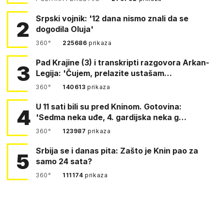
Srpski vojnik: '12 dana nismo znali da se
2
dogodila Oluja'
360°
225686
prikaza
Pad Krajine (3) i transkripti razgovora Arkan-
3
Legija: 'Čujem, prelazite ustašam…
360°
140613
prikaza
U 11 sati bili su pred Kninom. Gotovina:
4
'Sedma neka uđe, 4. gardijska neka g…
360°
123987
prikaza
Srbija se i danas pita: Zašto je Knin pao za
5
samo 24 sata?
360°
111174
prikaza