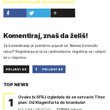
Komentiraj, znaš da želiš!
Za komentiranje je potrebno prijaviti se. Nemaš korisnički
račun? Registracija je brza i jednostavna, registriraj se i uključi
se u raspravu.
PRIJAVI SE
PRIJAVI SE
PUTEM
TOP NEWS
FACEBOOKA
Ovako bi SFRJ izgledala da se ostvario Titov
1
plan: Od Klagenfurta do Istanbula!
POLITIKA I DRUŠTVO
279702
prikaza