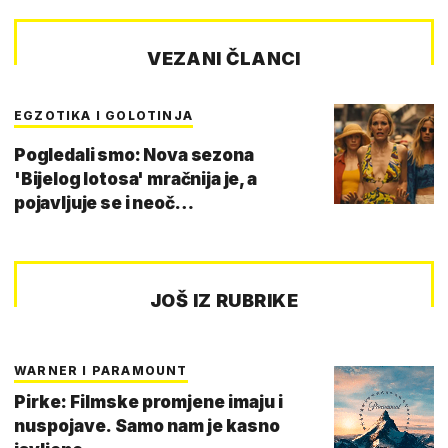
VEZANI ČLANCI
EGZOTIKA I GOLOTINJA
Pogledali smo: Nova sezona
'Bijelog lotosa' mračnija je, a
pojavljuje se i neoč…
JOŠ IZ RUBRIKE
WARNER I PARAMOUNT
Pirke: Filmske promjene imaju i
nuspojave. Samo nam je kasno