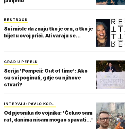
javljeno
BESTBOOK
Svi misle da znaju tko je crn, a tko je
bijel u ovoj priči. Ali varaju se...
GRAD U PEPELU
Serija 'Pompeii: Out of time': Ako
su svi poginuli, gdje su njihove
stvari?
INTERVJU: PAVLO KOR…
Od pjesnika do vojnika: 'Čekao sam
rat, danima nisam mogao spavati...'