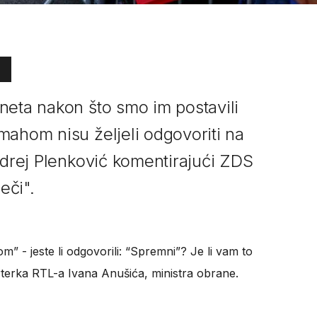
neta nakon što smo im postavili
mahom nisu željeli odgovoriti na
ndrej Plenković komentirajući ZDS
eči".
” - jeste li odgovorili: “Spremni”? Je li vam to
rterka RTL-a Ivana Anušića, ministra obrane.