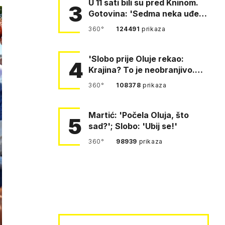
U 11 sati bili su pred Kninom.
3
Gotovina: 'Sedma neka uđe,
4. gardijska neka g…
360°
124491
prikaza
'Slobo prije Oluje rekao:
4
Krajina? To je neobranjivo.
Tuđmana zvao Krivousti'
360°
108378
prikaza
Martić: 'Počela Oluja, što
5
sad?'; Slobo: 'Ubij se!'
360°
98939
prikaza