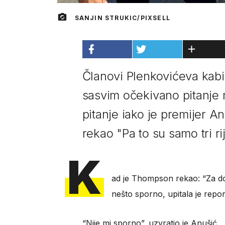
SANJIN STRUKIC/PIXSELL
Članovi Plenkovićeva kabi
sasvim očekivano pitanje 
pitanje iako je premijer A
rekao "Pa to su samo tri rij
K
ad je Thompson rekao: “Za dom
nešto sporno, upitala je repo
“Nije mi sporno”, uzvratio je Anušić.