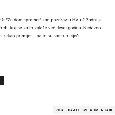
oži “Za dom spremni” kao pozdrav u HV-u? Zadnji je
treb, koji se za to zalaže već deset godina. Nedavno
i rekao premijer - pa to su samo tri riječi.
POGLEDAJTE SVE
KOMENTARE