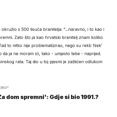
okružio s 500 tisuća branitelja: “...naravno, i to kao i
 spremni. Zato što ja kao hrvatski branitelj znam koliko
Tad to nitko nije problematizirao, nego su rekli: Nek’
da ja ne moram ići, tako - umjesto tebe - naprijed.
skog rata. Taj dio u toj pjesmi je zaštićen odlukom
360°
'Za dom spremni': Gdje si bio 1991.?