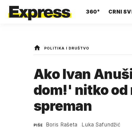
360°
CRNI SV
POLITIKA I DRUŠTVO
Ako Ivan Anuši
dom!' nitko od 
spreman
Boris Rašeta
Luka Safundžić
PIŠE