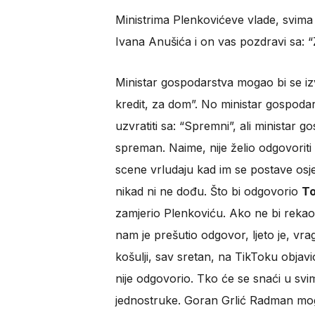
Ministrima Plenkovićeve vlade, svima p
Ivana Anušića i on vas pozdravi sa: 
Ministar gospodarstva mogao bi se izv
kredit, za dom”. No ministar gospoda
uzvratiti sa: “Spremni”, ali ministar
spreman. Naime, nije želio odgovoriti 
scene vrludaju kad im se postave osjetl
nikad ni ne dođu. Što bi odgovorio
T
zamjerio Plenkoviću. Ako ne bi rekao
nam je prešutio odgovor, ljeto je, vr
košulji, sav sretan, na TikToku obja
nije odgovorio. Tko će se snaći u svi
jednostruke. Goran Grlić Radman mog