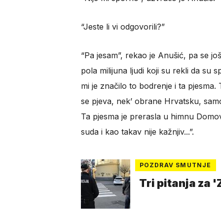
“Jeste li vi odgovorili?”
“Pa jesam”, rekao je Anušić, pa se još 
pola milijuna ljudi koji su rekli da su
mi je značilo to bodrenje i ta pjesma. 
se pjeva, nek’ obrane Hrvatsku, samo 
Ta pjesma je prerasla u himnu Domovin
suda i kao takav nije kažnjiv...”.
POZDRAV SMUTNJE
Tri pitanja za 