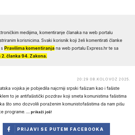
troničkim medijima, komentiranje članaka na web portalu
riranim korisnicima. Svaki korisnik koji želi komentirati članke
 s
Pravilima komentiranja
na web portalu Express.hr te sa
2. članka 94. Zakona.
20:29 08.KOLOVOZ 2025.
ka vojska je pobjedila najcrniji srpski fašizam kao i fašiste
lem to je antifašistički pozdrav koji smeta komunistima fašistima
ka što smo dozvolili poraženim komunistofašistima da nam pišu
ske programe.
... prikaži još!
PRIJAVI SE
PUTEM FACEBOOKA