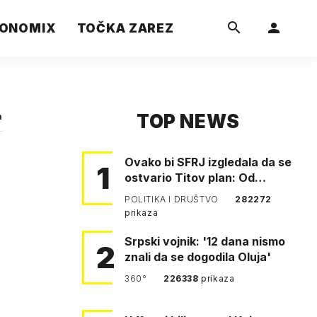
ONOMIX
TOČKA ZAREZ
TOP NEWS
a
Ovako bi SFRJ izgledala da se
1
ostvario Titov plan: Od
Klagenfurta do Istanbula!
POLITIKA I DRUŠTVO
282272
prikaza
Srpski vojnik: '12 dana nismo
2
znali da se dogodila Oluja'
360°
226338
prikaza