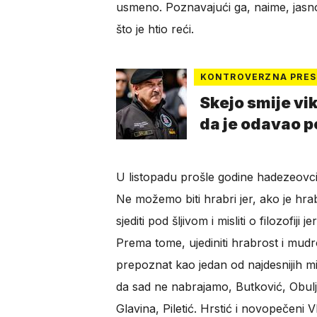
usmeno. Poznavajući ga, naime, jasno
što je htio reći.
KONTROVERZNA PRES
Skejo smije vi
da je odavao p
U listopadu prošle godine hadezeovci
Ne možemo biti hrabri jer, ako je hrab
sjediti pod šljivom i misliti o filozofiji
Prema tome, ujediniti hrabrost i mudro
prepoznat kao jedan od najdesnijih mini
da sad ne nabrajamo, Butković, Obulj
Glavina, Piletić. Hrstić i novopečeni 