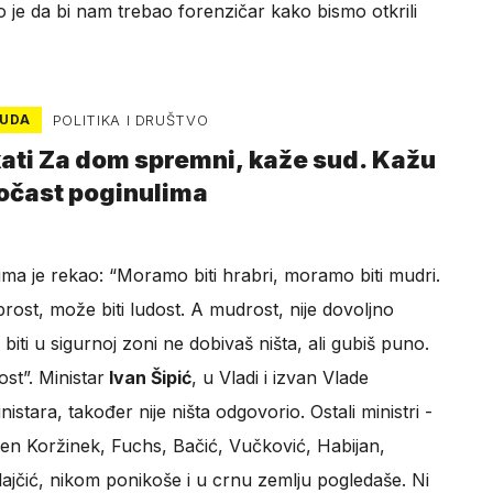
 je da bi nam trebao forenzičar kako bismo otkrili
UDA
POLITIKA I DRUŠTVO
kati Za dom spremni, kaže sud. Kažu
očast poginulima
ma je rekao: “Moramo biti hrabri, moramo biti mudri.
rost, može biti ludost. A mudrost, nije dovoljno
 jer biti u sigurnoj zoni ne dobivaš ništa, ali gubiš puno.
st”. Ministar
Ivan Šipić
, u Vladi i izvan Vlade
stara, također nije ništa odgovorio. Ostali ministri -
en Koržinek, Fuchs, Bačić, Vučković, Habijan,
Vlajčić, nikom ponikoše i u crnu zemlju pogledaše. Ni