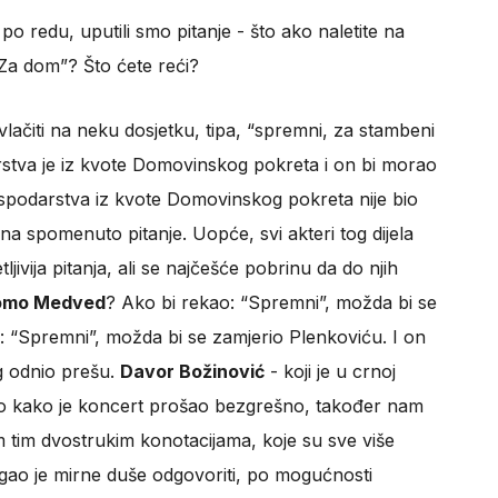
o redu, uputili smo pitanje - što ako naletite na
“Za dom”? Što ćete reći?
lačiti na neku dosjetku, tipa, “spremni, za stambeni
rstva je iz kvote Domovinskog pokreta i on bi morao
 gospodarstva iz kvote Domovinskog pokreta nije bio
na spomenuto pitanje. Uopće, svi akteri tog dijela
jivija pitanja, ali se najčešće pobrinu da do njih
omo Medved
? Ako bi rekao: “Spremni”, možda bi se
: “Spremni”, možda bi se zamjerio Plenkoviću. I on
ag odnio prešu.
Davor Božinović
- koji je u crnoj
vio kako je koncert prošao bezgrešno, također nam
m tim dvostrukim konotacijama, koje su sve više
ao je mirne duše odgovoriti, po mogućnosti