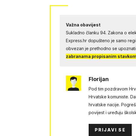
Važna obavijest
Sukladno članku 94. Zakona o elek
Express.hr dopušteno je samo regist
obvezan je prethodno se upoznati
zabranama propisanim stavkom 
Florijan
Pod tim pozdravom Hrvats
Hrvatske komuniste. Dak
hrvatske nacije. Pogreš
povijest i uređuju škol
PRIJAVI SE