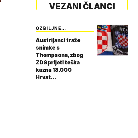
VEZANI ČLANCI
OZBILJNE
POSLJEDICE
Austrijanci traže
snimke s
Thompsona, zbog
ZDS prijeti teška
kazna 18.000
Hrvat…