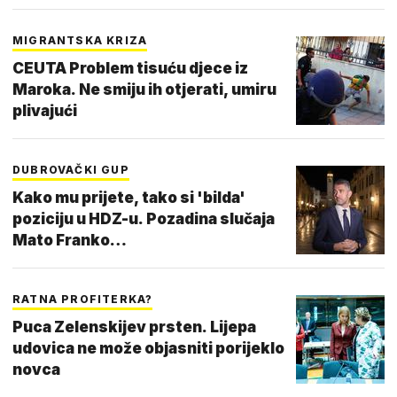
MIGRANTSKA KRIZA
CEUTA Problem tisuću djece iz
Maroka. Ne smiju ih otjerati, umiru
plivajući
DUBROVAČKI GUP
Kako mu prijete, tako si 'bilda'
poziciju u HDZ-u. Pozadina slučaja
Mato Franko…
RATNA PROFITERKA?
Puca Zelenskijev prsten. Lijepa
udovica ne može objasniti porijeklo
novca