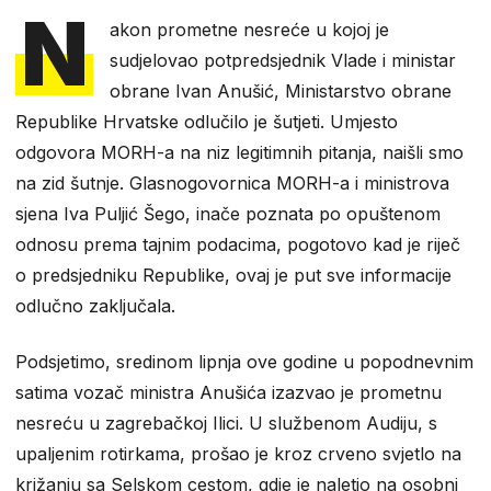
N
akon prometne nesreće u kojoj je
sudjelovao potpredsjednik Vlade i ministar
obrane Ivan Anušić, Ministarstvo obrane
Republike Hrvatske odlučilo je šutjeti. Umjesto
odgovora MORH-a na niz legitimnih pitanja, naišli smo
na zid šutnje. Glasnogovornica MORH-a i ministrova
sjena Iva Puljić Šego, inače poznata po opuštenom
odnosu prema tajnim podacima, pogotovo kad je riječ
o predsjedniku Republike, ovaj je put sve informacije
odlučno zaključala.
Podsjetimo, sredinom lipnja ove godine u popodnevnim
satima vozač ministra Anušića izazvao je prometnu
nesreću u zagrebačkoj Ilici. U službenom Audiju, s
upaljenim rotirkama, prošao je kroz crveno svjetlo na
križanju sa Selskom cestom, gdje je naletio na osobni