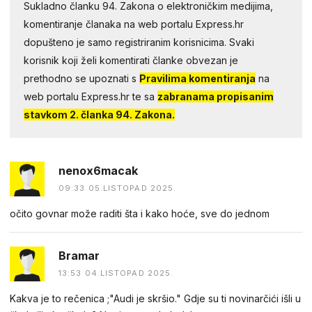
Sukladno članku 94. Zakona o elektroničkim medijima,
komentiranje članaka na web portalu Express.hr
dopušteno je samo registriranim korisnicima. Svaki
korisnik koji želi komentirati članke obvezan je
prethodno se upoznati s
Pravilima komentiranja
na
web portalu Express.hr te sa
zabranama propisanim
stavkom 2. članka 94. Zakona.
nenox6macak
09:33 05.LISTOPAD 2025.
očito govnar može raditi šta i kako hoće, sve do jednom
Bramar
13:53 04.LISTOPAD 2025.
Kakva je to rečenica ;"Audi je skršio." Gdje su ti novinarčići išli u