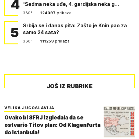
4
'Sedma neka uđe, 4. gardijska neka g…
360°
124097
prikaza
Srbija se i danas pita: Zašto je Knin pao za
5
samo 24 sata?
360°
111259
prikaza
JOŠ IZ RUBRIKE
VELIKA JUGOSLAVIJA
Ovako bi SFRJ izgledala da se
ostvario Titov plan: Od Klagenfurta
do Istanbula!