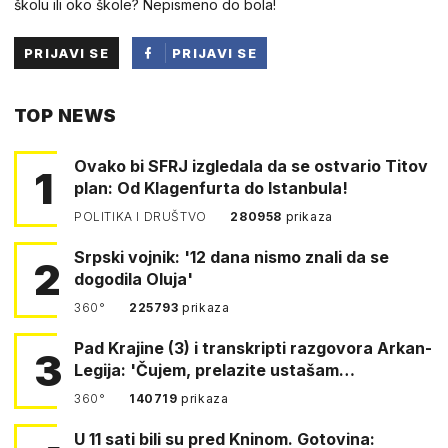
školu ili oko škole? Nepismeno do bola!
PRIJAVI SE
PRIJAVI SE
PUTEM
TOP NEWS
FACEBOOKA
Ovako bi SFRJ izgledala da se ostvario Titov
1
plan: Od Klagenfurta do Istanbula!
POLITIKA I DRUŠTVO
280958
prikaza
Srpski vojnik: '12 dana nismo znali da se
2
dogodila Oluja'
360°
225793
prikaza
Pad Krajine (3) i transkripti razgovora Arkan-
3
Legija: 'Čujem, prelazite ustašam…
360°
140719
prikaza
U 11 sati bili su pred Kninom. Gotovina: