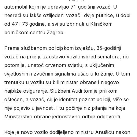
automobil kojim je upravljao 71-godišnji vozač. U
nesreći su lakše ozlijeđeni vozač i dvije putnice, u dobi
od 47 i 73 godine, a svi su zbrinuti u Kliničkom
bolničkom centru Zagreb.
Prema službenom policijskom izvješću, 35-godišnji
vozač najprije je zaustavio vozilo ispred semafora, no
potom je, unatoč crvenom svjetlu, s uključenim
svjetlosnim i zvučnim signalima ušao u križanje. U tom
trenutku u vozilu su bili ministar obrane i njegovo
najbliže osiguranje. Službeni Audi tom je prilikom
oštećen, a vozač, čiji je identitet poznat policiji, više se
nije pojavio u javnosti. I tu počinje niz pitanja na koja
Ministarstvo obrane jednostavno odbija odgovoriti.
Koje je novo vozilo dodijeljeno ministru Anušiću nakon