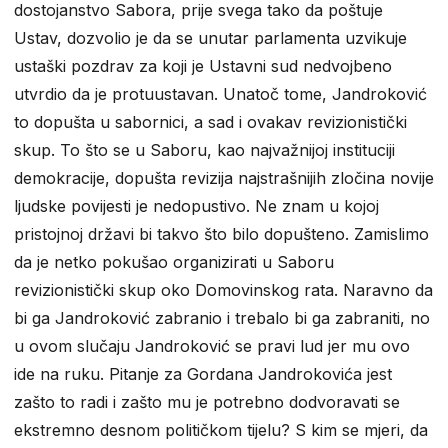
dostojanstvo Sabora, prije svega tako da poštuje
Ustav, dozvolio je da se unutar parlamenta uzvikuje
ustaški pozdrav za koji je Ustavni sud nedvojbeno
utvrdio da je protuustavan. Unatoč tome, Jandroković
to dopušta u sabornici, a sad i ovakav revizionistički
skup. To što se u Saboru, kao najvažnijoj instituciji
demokracije, dopušta revizija najstrašnijih zločina novije
ljudske povijesti je nedopustivo. Ne znam u kojoj
pristojnoj državi bi takvo što bilo dopušteno. Zamislimo
da je netko pokušao organizirati u Saboru
revizionistički skup oko Domovinskog rata. Naravno da
bi ga Jandroković zabranio i trebalo bi ga zabraniti, no
u ovom slučaju Jandroković se pravi lud jer mu ovo
ide na ruku. Pitanje za Gordana Jandrokovića jest
zašto to radi i zašto mu je potrebno dodvoravati se
ekstremno desnom političkom tijelu? S kim se mjeri, da