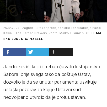
29.12.2024., Zagreb - Stozer predsjednicke kandidatkinje Ivane
Kekin u The Garden Brewery. Photo: Marko Lukunic/PIXSELL
MA
RKO LUKUNIC/PIXSELL
Jandroković, koji bi trebao čuvati dostojanstvo
Sabora, prije svega tako da poštuje Ustav,
dozvolio je da se unutar parlamenta uzvikuje
ustaški pozdrav za koji je Ustavni sud
nedvojbeno utvrdio da je protuustavan.