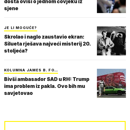
dosta ovisi o jednom čovjeku iz
sjene
JE LI MOGUĆE?
Skrolao i naglo zaustavio ekran:
Silueta rješava najveći misterij 20.
stoljeća?
KOLUMNA JAMES B. FO…
Bivši ambasador SAD u RH: Trump
ima problem iz pakla. Ovo bih mu
savjetovao