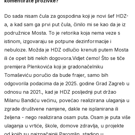
komentirate prozivke?
Do sada nisam čula za gospodina koji je novi šef HDZ-
a, a kad sam ga prvi put čula, činilo mi se kao da je iz
podružnice Mosta. To je retorika koja nema veze s
istinom, izgovaraju se potpune dezinformacije i
nebuloze. Možda je HDZ odlučio krenuti putem Mosta
ili će opet biti nekih dogovora.Vidjet ćemo! Što se tiče
premijera Plenkovića koji je gradonačelniku
Tomaševiću poručio da bude frajer, samo bih
odgovorila podacima da je 2025. godine Grad Zagreb u
odnosu na 2021., kad je HDZ posljednji put držao
Milanu Bandiću većinu, povećao realizirana ulaganja u
zgrade društvene namjene, dakle ne isplanirana ili
željena - nego realizirana osam puta. Osam je puta više
ulaganja u vrtiće, škole, domove zdravlja, u projekte
od kojih su najznačajniji Paromlin, stadion u