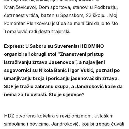
Kranjčevićevoj, Dom sportova, stanovi u Podbrežju,
četrnaest vrtića, bazen u Španskom, 22 škole... Moj
komentar Plenkoviću jest da se meni čini da je to što
Tomašević radi dosta frajerski.
Express: U Saboru su Suverenisti i DOMiNO
organizirali okrugli stol “Znanstveni pristup
istraživanju žrtava Jasenovca”, a najavljeni
sugovornici su Nikola Banić i Igor Vukić, poznati po
umanjivanju broja i poricanju jasenovačkih žrtava.
SDP je tražio zabranu skupa, a Jandroković kaže da
nema za to ovlasti. Što je sljedeće?
HDZ otvoreno koketira s revizionizmom, ustaškim
simbolima i povicima. Jandroković, koji bi trebao čuvati