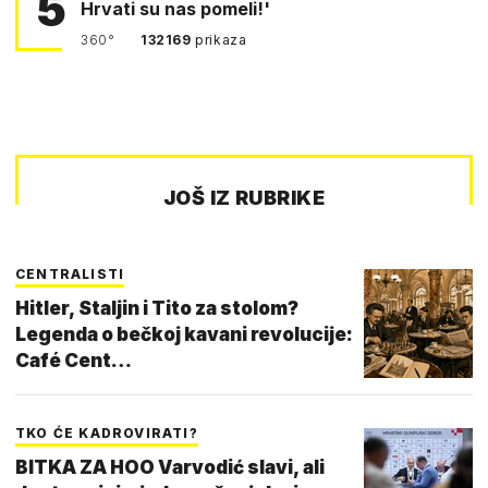
5
Hrvati su nas pomeli!'
360°
132169
prikaza
JOŠ IZ RUBRIKE
CENTRALISTI
Hitler, Staljin i Tito za stolom?
Legenda o bečkoj kavani revolucije:
Café Cent…
TKO ĆE KADROVIRATI?
BITKA ZA HOO Varvodić slavi, ali