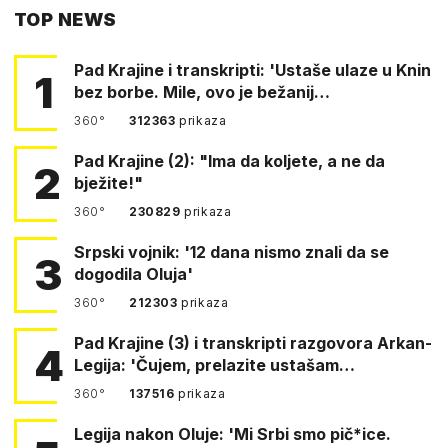
TOP NEWS
FACEBOOKA
Pad Krajine i transkripti: 'Ustaše ulaze u Knin
1
bez borbe. Mile, ovo je bežanij…
360°
312363
prikaza
Pad Krajine (2): "Ima da koljete, a ne da
2
bježite!"
360°
230829
prikaza
Srpski vojnik: '12 dana nismo znali da se
3
dogodila Oluja'
360°
212303
prikaza
Pad Krajine (3) i transkripti razgovora Arkan-
4
Legija: 'Čujem, prelazite ustašam…
360°
137516
prikaza
Legija nakon Oluje: 'Mi Srbi smo pič*ice.