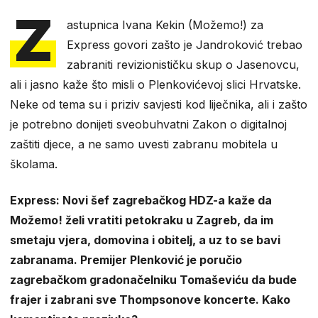
Z
astupnica Ivana Kekin (Možemo!) za
Express govori zašto je Jandroković trebao
zabraniti revizionističku skup o Jasenovcu,
ali i jasno kaže što misli o Plenkovićevoj slici Hrvatske.
Neke od tema su i priziv savjesti kod liječnika, ali i zašto
je potrebno donijeti sveobuhvatni Zakon o digitalnoj
zaštiti djece, a ne samo uvesti zabranu mobitela u
školama.
Express: Novi šef zagrebačkog HDZ-a kaže da
Možemo! želi vratiti petokraku u Zagreb, da im
smetaju vjera, domovina i obitelj, a uz to se bavi
zabranama. Premijer Plenković je poručio
zagrebačkom gradonačelniku Tomaševiću da bude
frajer i zabrani sve Thompsonove koncerte. Kako